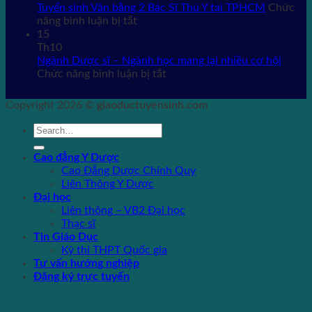
BẠN
Tuyển sinh Văn bằng 2 Bác Sĩ Thú Y tại TPHCM
Chức
ở
NÊN
năng bình luận bị tắt
Tuyển
CHỌN
15
sinh
HỌC
Th10
Văn
NGÀNH
Ngành Dược sĩ – Ngành học mang lại nhiều cơ hội
bằng
ở
NGÔN
Chức năng bình luận bị tắt
2
Ngành
NGỮ
Bác
Dược
ANH
Copyright 2026 ©
giaoductuyensinh.com
Sĩ
sĩ
Thú
–
Y
Ngành
tại
học
Cao đẳng Y Dược
TPHCM
mang
Cao Đẳng Dược Chính Quy
lại
Liên Thông Y Dược
nhiều
Đại học
cơ
Liên thông – VB2 Đại học
hội
Thạc sĩ
Tin Giáo Dục
Kỳ thi THPT Quốc gia
Tư vấn hướng nghiệp
Đăng ký trực tuyến