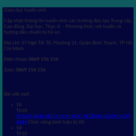
Giáo dục tuyển sinh
Cập nhật thông tin tuyển sinh các trường đào tạo Trung cấp,
Cao đăng, Đại học, Thạc sĩ - Phương thức xét tuyển và
hướng dẫn chuẩn bị hồ sơ.
Địa chỉ: 37 Ngô Tất Tố, Phường 21, Quận Bình Thạnh, TP Hồ
Chí Minh
Điện thoại:
0869 156 156
Zalo:
0869 156 156
Bài viết mới
18
Th10
VÌ SAO BẠN NÊN CHỌN HỌC NGÀNH NGÔN NGỮ
ở
ANH
Chức năng bình luận bị tắt
VÌ
18
SAO
Th10