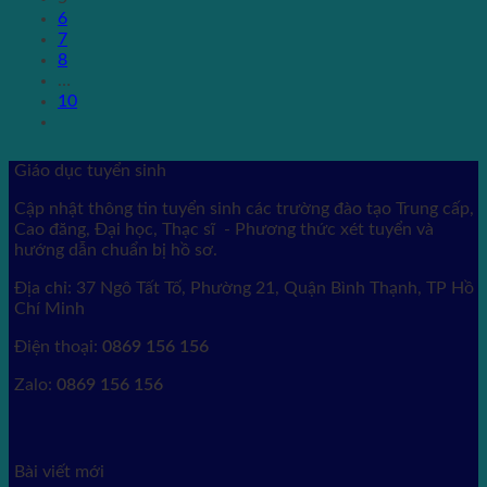
6
7
8
…
10
Giáo dục tuyển sinh
Cập nhật thông tin tuyển sinh các trường đào tạo Trung cấp,
Cao đăng, Đại học, Thạc sĩ - Phương thức xét tuyển và
hướng dẫn chuẩn bị hồ sơ.
Địa chỉ: 37 Ngô Tất Tố, Phường 21, Quận Bình Thạnh, TP Hồ
Chí Minh
Điện thoại:
0869 156 156
Zalo:
0869 156 156
Bài viết mới