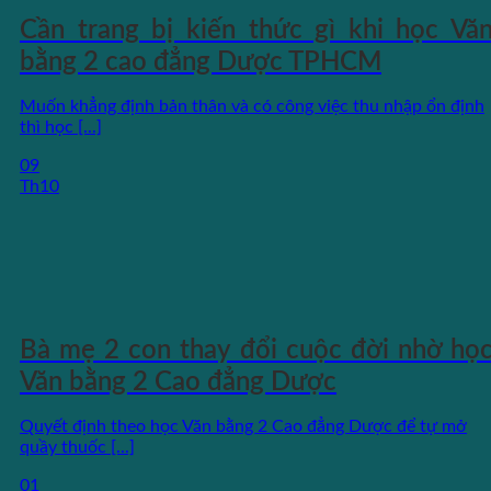
Cần trang bị kiến thức gì khi học Vă
bằng 2 cao đẳng Dược TPHCM
Muốn khẳng định bản thân và có công việc thu nhập ổn định
thì học [...]
09
Th10
Bà mẹ 2 con thay đổi cuộc đời nhờ họ
Văn bằng 2 Cao đẳng Dược
Quyết định theo học Văn bằng 2 Cao đẳng Dược để tự mở
quầy thuốc [...]
01