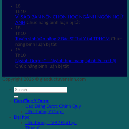
18
Th10
VÌ SAO BẠN NÊN CHỌN HỌC NGÀNH NGÔN NGỮ
ở
ANH
Chức năng bình luận bị tắt
VÌ
18
SAO
Th10
BẠN
Tuyển sinh Văn bằng 2 Bác Sĩ Thú Y tại TPHCM
Chức
ở
NÊN
năng bình luận bị tắt
Tuyển
CHỌN
15
sinh
HỌC
Th10
Văn
NGÀNH
Ngành Dược sĩ – Ngành học mang lại nhiều cơ hội
bằng
ở
NGÔN
Chức năng bình luận bị tắt
2
Ngành
NGỮ
Bác
Dược
ANH
Copyright 2026 ©
giaoductuyensinh.com
Sĩ
sĩ
Thú
–
Y
Ngành
tại
học
Cao đẳng Y Dược
TPHCM
mang
Cao Đẳng Dược Chính Quy
lại
Liên Thông Y Dược
nhiều
Đại học
cơ
Liên thông – VB2 Đại học
hội
Thạc sĩ