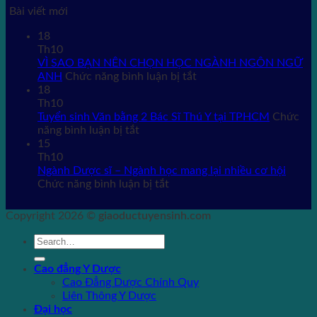
Bài viết mới
18
Th10
VÌ SAO BẠN NÊN CHỌN HỌC NGÀNH NGÔN NGỮ
ở
ANH
Chức năng bình luận bị tắt
VÌ
18
SAO
Th10
BẠN
Tuyển sinh Văn bằng 2 Bác Sĩ Thú Y tại TPHCM
Chức
ở
NÊN
năng bình luận bị tắt
Tuyển
CHỌN
15
sinh
HỌC
Th10
Văn
NGÀNH
Ngành Dược sĩ – Ngành học mang lại nhiều cơ hội
bằng
ở
NGÔN
Chức năng bình luận bị tắt
2
Ngành
NGỮ
Bác
Dược
ANH
Copyright 2026 ©
giaoductuyensinh.com
Sĩ
sĩ
Thú
–
Y
Ngành
tại
học
Cao đẳng Y Dược
TPHCM
mang
Cao Đẳng Dược Chính Quy
lại
Liên Thông Y Dược
nhiều
Đại học