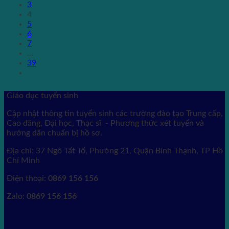
3
4
5
6
7
…
39
Giáo dục tuyển sinh
Cập nhật thông tin tuyển sinh các trường đào tạo Trung cấp,
Cao đăng, Đại học, Thạc sĩ - Phương thức xét tuyển và
hướng dẫn chuẩn bị hồ sơ.
Địa chỉ: 37 Ngô Tất Tố, Phường 21, Quận Bình Thạnh, TP Hồ
Chí Minh
Điện thoại:
0869 156 156
Zalo:
0869 156 156