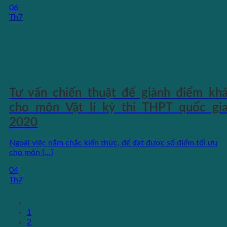
06
Th7
Tư vấn chiến thuật để giành điểm kh
cho môn Vật lí kỳ thi THPT quốc gi
2020
Ngoài việc nắm chắc kiến thức, để đạt được số điểm tối ưu
cho môn [...]
04
Th7
1
2