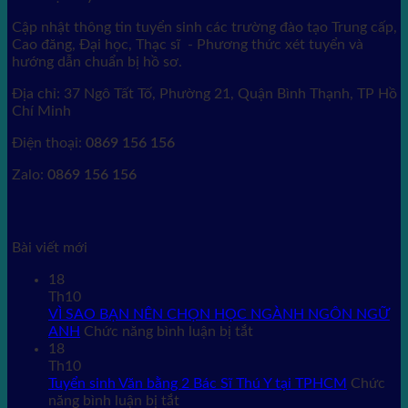
Cập nhật thông tin tuyển sinh các trường đào tạo Trung cấp,
Cao đăng, Đại học, Thạc sĩ - Phương thức xét tuyển và
hướng dẫn chuẩn bị hồ sơ.
Địa chỉ: 37 Ngô Tất Tố, Phường 21, Quận Bình Thạnh, TP Hồ
Chí Minh
Điện thoại:
0869 156 156
Zalo:
0869 156 156
Bài viết mới
18
Th10
VÌ SAO BẠN NÊN CHỌN HỌC NGÀNH NGÔN NGỮ
ở
ANH
Chức năng bình luận bị tắt
VÌ
18
SAO
Th10
BẠN
Tuyển sinh Văn bằng 2 Bác Sĩ Thú Y tại TPHCM
Chức
ở
NÊN
năng bình luận bị tắt