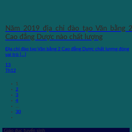
Năm 2019 địa chỉ đào tạo Văn bằng 
Cao đẳng Dược nào chất lượng
Địa chỉ đào tạo Văn bằng 2 Cao đẳng Dược chất lượng đóng
vai trò [...]
13
Th12
1
2
3
4
…
30
Giáo dục tuyển sinh