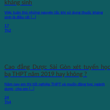
kháng sinh
Việc tuân thủ những nguyên tắc khi sử dụng thuốc kháng
sinh là điều rất [...]
17
Th2
Cao đẳng Dược Sài Gòn xét tuyển họ
bạ THPT năm 2019 hay không ?
Năm nay em thi tốt nghiệp THPT và muốn đăng học ngành
dược, cho em [...]
24
Th4