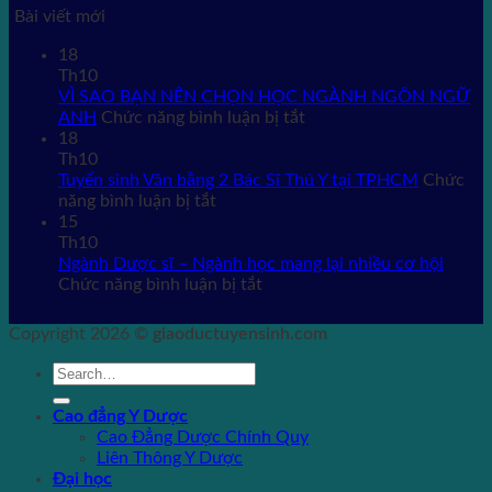
Bài viết mới
18
Th10
VÌ SAO BẠN NÊN CHỌN HỌC NGÀNH NGÔN NGỮ
ở
ANH
Chức năng bình luận bị tắt
VÌ
18
SAO
Th10
BẠN
Tuyển sinh Văn bằng 2 Bác Sĩ Thú Y tại TPHCM
Chức
ở
NÊN
năng bình luận bị tắt
Tuyển
CHỌN
15
sinh
HỌC
Th10
Văn
NGÀNH
Ngành Dược sĩ – Ngành học mang lại nhiều cơ hội
bằng
ở
NGÔN
Chức năng bình luận bị tắt
2
Ngành
NGỮ
Bác
Dược
ANH
Copyright 2026 ©
giaoductuyensinh.com
Sĩ
sĩ
Thú
–
Y
Ngành
tại
học
Cao đẳng Y Dược
TPHCM
mang
Cao Đẳng Dược Chính Quy
lại
Liên Thông Y Dược
nhiều
Đại học