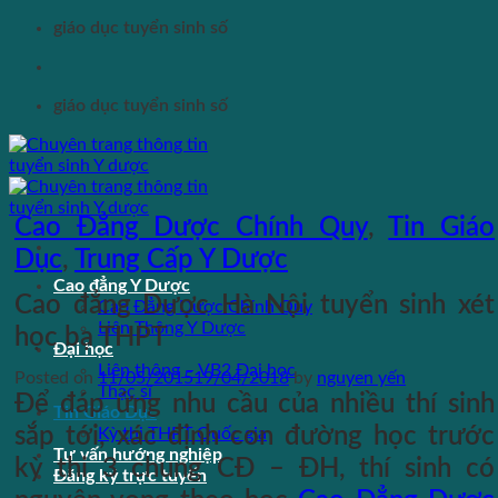
Skip
giáo dục tuyển sinh số
to
content
giáo dục tuyển sinh số
Cao Đẳng Dược Chính Quy
,
Tin Giáo
Dục
,
Trung Cấp Y Dược
Cao đẳng Y Dược
Cao đẳng Dược Hà Nội tuyển sinh xét
Cao Đẳng Dược Chính Quy
Liên Thông Y Dược
học bạ THPT
Đại học
Liên thông – VB2 Đại học
Posted on
11/05/2015
19/04/2018
by
nguyen yến
Thạc sĩ
Để đáp ứng nhu cầu của nhiều thí sinh
Tin Giáo Dục
sắp tới, xác định con đường học trước
Kỳ thi THPT Quốc gia
Tư vấn hướng nghiệp
kỳ thi 3 chung CĐ – ĐH, thí sinh có
Đăng ký trực tuyến