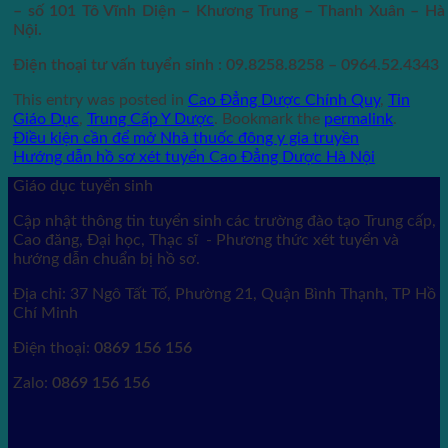
– số 101 Tô Vĩnh Diện – Khương Trung – Thanh Xuân – Hà
Nội.
Điện thoại tư vấn tuyển sinh : 09.8258.8258 – 0964.52.4343
This entry was posted in
Cao Đẳng Dược Chính Quy
,
Tin
Giáo Dục
,
Trung Cấp Y Dược
. Bookmark the
permalink
.
Điều kiện cần để mở Nhà thuốc đông y gia truyền
Hướng dẫn hồ sơ xét tuyển Cao Đẳng Dược Hà Nội
Giáo dục tuyển sinh
Cập nhật thông tin tuyển sinh các trường đào tạo Trung cấp,
Cao đăng, Đại học, Thạc sĩ - Phương thức xét tuyển và
hướng dẫn chuẩn bị hồ sơ.
Địa chỉ: 37 Ngô Tất Tố, Phường 21, Quận Bình Thạnh, TP Hồ
Chí Minh
Điện thoại:
0869 156 156
Zalo:
0869 156 156