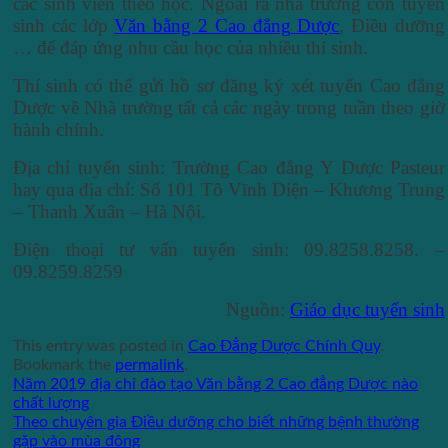
các sinh viên theo học. Ngoài ra nhà trường còn tuyển
sinh các lớp
Văn bằng 2 Cao đẳng Dược
, Điều dưỡng
… để đáp ứng nhu cầu học của nhiều thí sinh.
Thí sinh có thể gửi hồ sơ đăng ký xét tuyển Cao đẳng
Dược về Nhà trường tất cả các ngày trong tuần theo giờ
hành chính.
Địa chỉ tuyển sinh: Trường Cao đẳng Y Dược Pasteur
hay qua địa chỉ: Số 101 Tô Vĩnh Diện – Khương Trung
– Thanh Xuân – Hà Nội.
Điện thoại tư vấn tuyển sinh: 09.8258.8258. –
09.8259.8259
Nguồn:
Giáo dục tuyển sinh
This entry was posted in
Cao Đẳng Dược Chính Quy
.
Bookmark the
permalink
.
Năm 2019 địa chỉ đào tạo Văn bằng 2 Cao đẳng Dược nào
chất lượng
Theo chuyên gia Điều dưỡng cho biết những bệnh thường
gặp vào mùa đông