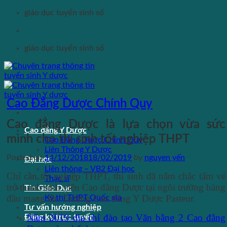
Skip
giáo dục tuyển sinh số
to
content
giáo dục tuyển sinh số
Cao Đẳng Dược Chính Quy
Cao đẳng Dược là lựa chọn vừa sức
Cao đẳng Y Dược
mình cho thí sinh tốt nghiệp THPT
Cao Đẳng Dược Chính Quy
Liên Thông Y Dược
Posted on
14/12/2018
18/02/2019
by
nguyen yến
Đại học
Liên thông – VB2 Đại học
Chỉ cần tốt nghiệp THPT, thí sinh đã nắm chắc tấm vé
Thạc sĩ
trở thành sinh viên Cao đẳng Dược tại ngôi trường hàng
Tin Giáo Dục
đầu mang tên Trường Cao đẳng Y Dược Pasteur.
Kỳ thi THPT Quốc gia
Tư vấn hướng nghiệp
Năm 2019 địa chỉ đào tạo Văn bằng 2 Cao đẳng
Đăng ký trực tuyến