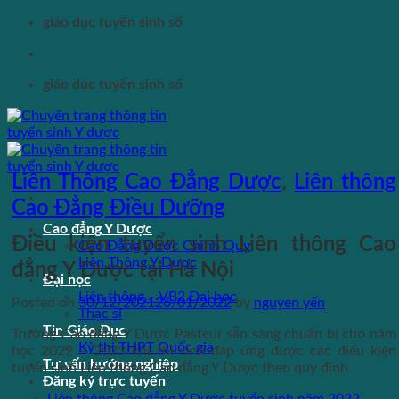
Skip
giáo dục tuyển sinh số
to
content
giáo dục tuyển sinh số
Liên Thông Cao Đẳng Dược
,
Liên thông
Cao Đẳng Điều Dưỡng
Cao đẳng Y Dược
Điều kiện tuyển sinh Liên thông Cao
Cao Đẳng Dược Chính Quy
Liên Thông Y Dược
đẳng Y Dược tại Hà Nội
Đại học
Liên thông – VB2 Đại học
Posted on
30/12/2021
26/01/2022
by
nguyen yến
Thạc sĩ
Tin Giáo Dục
Trường Cao đẳng Y Dược Pasteur sẵn sàng chuẩn bị cho năm
Kỳ thi THPT Quốc gia
học 2022 – 2023 khi thí sinh đáp ứng được các điểu kiện
Tư vấn hướng nghiệp
tuyển sinh Liên thông Cao đẳng Y Dược theo quy định.
Đăng ký trực tuyến