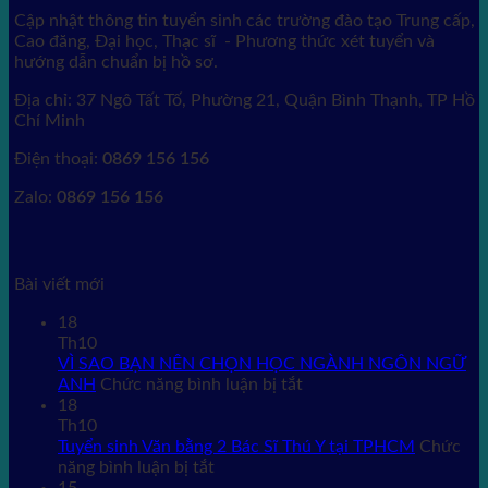
Cập nhật thông tin tuyển sinh các trường đào tạo Trung cấp,
Cao đăng, Đại học, Thạc sĩ - Phương thức xét tuyển và
hướng dẫn chuẩn bị hồ sơ.
Địa chỉ: 37 Ngô Tất Tố, Phường 21, Quận Bình Thạnh, TP Hồ
Chí Minh
Điện thoại:
0869 156 156
Zalo:
0869 156 156
Bài viết mới
18
Th10
VÌ SAO BẠN NÊN CHỌN HỌC NGÀNH NGÔN NGỮ
ở
ANH
Chức năng bình luận bị tắt
VÌ
18
SAO
Th10
BẠN
Tuyển sinh Văn bằng 2 Bác Sĩ Thú Y tại TPHCM
Chức
ở
NÊN
năng bình luận bị tắt
Tuyển
CHỌN