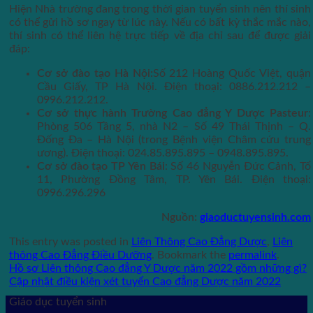
Hiện Nhà trường đang trong thời gian tuyển sinh nên thí sinh
có thể gửi hồ sơ ngay từ lúc này. Nếu có bất kỳ thắc mắc nào,
thí sinh có thể liên hệ trực tiếp về địa chỉ sau để được giải
đáp:
Cơ sở đào tạo Hà Nội:
Số 212 Hoàng Quốc Việt, quận
Cầu Giấy, TP Hà Nội. Điện thoại: 0886.212.212 –
0996.212.212.
Cơ sở thực hành Trường Cao đẳng Y Dược Pasteur
:
Phòng 506 Tầng 5, nhà N2 – Số 49 Thái Thịnh – Q.
Đống Đa – Hà Nội (trong Bệnh viện Châm cứu trung
ương). Điện thoại: 024.85.895.895 – 0948.895.895.
Cơ sở đào tạo TP Yên Bái
: Số 46 Nguyễn Đức Cảnh, Tổ
11, Phường Đồng Tâm, TP. Yên Bái. Điện thoại:
0996.296.296
Nguồn:
giaoductuyensinh.com
This entry was posted in
Liên Thông Cao Đẳng Dược
,
Liên
thông Cao Đẳng Điều Dưỡng
. Bookmark the
permalink
.
Hồ sơ Liên thông Cao đẳng Y Dược năm 2022 gồm những gì?
Cập nhật điều kiện xét tuyển Cao đẳng Dược năm 2022
Giáo dục tuyển sinh