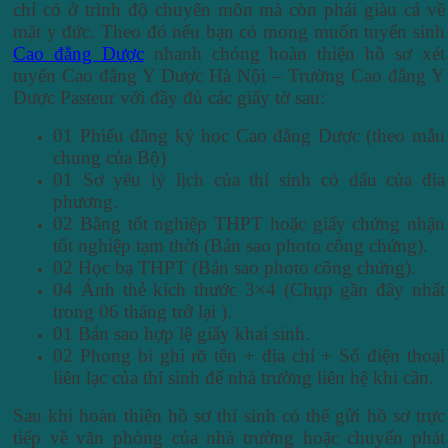
chỉ có ở trình độ chuyên môn mà còn phải giàu cả về
mặt y đức. Theo đó nếu bạn có mong muốn tuyển sinh
Cao đẳng Dược
nhanh chóng hoàn thiện hồ sơ xét
tuyển Cao đẳng Y Dược Hà Nội – Trường Cao đẳng Y
Dược Pasteur với đầy đủ các giấy tờ sau:
01 Phiếu đăng ký học Cao đẳng Dược (theo mẫu
chung của Bộ)
01 Sơ yếu lý lịch của thí sinh có dấu của địa
phương.
02 Bằng tốt nghiệp THPT hoặc giấy chứng nhận
tốt nghiệp tạm thời (Bản sao photo công chứng).
02 Học bạ THPT (Bản sao photo công chứng).
04 Ảnh thẻ kích thước 3×4 (Chụp gần đây nhất
trong 06 tháng trở lại ).
01 Bản sao hợp lệ giấy khai sinh.
02 Phong bì ghi rõ tên + địa chỉ + Số điện thoại
liên lạc của thí sinh để nhà trường liên hệ khi cần.
Sau khi hoàn thiện hồ sơ thí sinh có thể gửi hồ sơ trực
tiếp về văn phòng của nhà trường hoặc chuyển phát