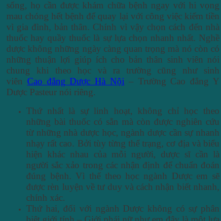
sống, họ cần được khám chữa bệnh ngay với hi vọng
mau chóng hết bệnh để quay lại với công việc kiếm tiền
vì gia đình, bản thân. Chính vì vậy chọn cách đến nhà
thuốc hay quầy thuốc là sự lựa chọn nhanh nhất. Nghề
dược không những ngày càng quan trọng mà nó còn có
những thuận lợi giúp ích cho bản thân sinh viên nói
chung khi theo học và ra trường cũng như sinh
viên
Cao đẳng Dược Hà Nội
– Trường Cao đẳng Y
Dược Pasteur nói riêng.
Thứ nhất là sự linh hoạt, không chỉ học theo
những bài thuốc có sẵn mà còn được nghiên cứu
từ những nhà dược học, ngành dược cần sự nhanh
nhạy rất cao. Bởi tùy từng thể trạng, cơ địa và biểu
hiện khác nhau của mỗi người, dược sĩ cần là
người sắc xảo trong các nhận định để chuẩn đoán
đúng bệnh. Vì thế theo học ngành Dược em sẽ
được rèn luyện về tư duy và cách nhận biết nhanh,
chính xác.
Thứ hai, đối với ngành Dược không có sự phân
biệt giới tính – Giới phái nữ như em đây là một lựa