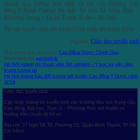
nhanh qua đường bưu điện về địa chỉ: Trường Cao
đẳng Y Dược Pasteur Hà Nội: Số 101 Tô Vĩnh Diện –
Khương Trung – Quận Thanh Xuân – Hà Nội.
Tư vấn tuyển sinh: 09.8258.8258 hoặc 09.8259.8259
Nguồn:
Giáo dục tuyển sinh
This entry was posted in
Cao Đẳng Dược Chính Quy
.
Bookmark the
permalink
.
Hà Nội ngành Kỹ thuật viên Xét nghiệm – Y học và việc làm
trong tương lai
Hà Nội thông báo đối tượng xét tuyển Cao đẳng Y Dược năm
2018
Giáo dục tuyển sinh
Cập nhật thông tin tuyển sinh các trường đào tạo Trung cấp,
Cao đăng, Đại học, Thạc sĩ - Phương thức xét tuyển và
hướng dẫn chuẩn bị hồ sơ.
Địa chỉ: 37 Ngô Tất Tố, Phường 21, Quận Bình Thạnh, TP Hồ
Chí Minh