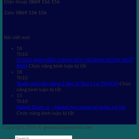
Điện thoại:
0869 156 156
Zalo:
0869 156 156
Bài viết mới
18
Th10
VÌ SAO BẠN NÊN CHỌN HỌC NGÀNH NGÔN NGỮ
ở
ANH
Chức năng bình luận bị tắt
VÌ
18
SAO
Th10
BẠN
Tuyển sinh Văn bằng 2 Bác Sĩ Thú Y tại TPHCM
Chức
ở
NÊN
năng bình luận bị tắt
Tuyển
CHỌN
15
sinh
HỌC
Th10
Văn
NGÀNH
Ngành Dược sĩ – Ngành học mang lại nhiều cơ hội
bằng
ở
NGÔN
Chức năng bình luận bị tắt
2
Ngành
NGỮ
Bác
Dược
ANH
Copyright 2026 ©
giaoductuyensinh.com
Sĩ
sĩ
Thú
–