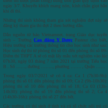
điểm thi được phân công) đúng thời gian quy định vào
ngày 3/7. Khuyến khích mang nón, kính chắn giọt bắn
khi đi thi.
Những thí sinh không tham gia xét nghiệm đợt này sẽ
đăng ký tham gia thi đợt 2 theo hướng dẫn.
Dẫn nguồn từ báo Vietnamnet, trang Giáo dục tuyển
sinh – Trường
Cao đẳng Y Dược
Pasteur cho biết,
Hiệu trưởng các trường thông tin cho học sinh như sau:
Học sinh dự thi từ phòng thi số 01 đến phòng thi số 09-
Điểm thi THPT A sẽ có mặt lấy mẫu xét nghiệm vào lúc
07h30, ngày 03 tháng 7 năm 2021 tại trường Tiểu học
B . Số ……, đường …….., phường ……. , Quận ……
Trong ngày 03/7/2021 sẽ có 4 ca: Ca 1 (7h30-9h):
phòng thi số 01 đến phòng thi số 09; Ca 2 (9h-10h30):
phòng thi số 10 đến phòng thi số 18; Ca 03 (13h-
14h30): phòng thi số 19 đến phòng thi số 2; Ca 4
(14h30-16h): phòng thi số 27 đến hết.
Các trường có thí sinh ở tỉnh và có tổ chức nội trú có