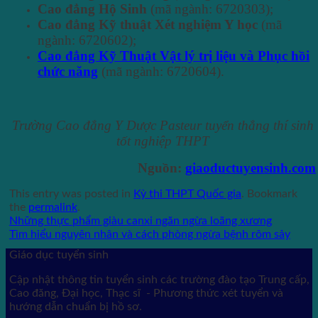
Cao đẳng Hộ Sinh
(mã ngành: 6720303);
Cao đẳng Kỹ thuật Xét nghiệm Y học
(mã
ngành: 6720602);
Cao đẳng Kỹ Thuật Vật lý trị liệu và Phục hồi
chức năng
(mã ngành: 6720604).
Trường Cao đẳng Y Dược Pasteur tuyển thẳng thí sinh
tốt nghiệp THPT
Nguồn:
giaoductuyensinh.com
This entry was posted in
Kỳ thi THPT Quốc gia
. Bookmark
the
permalink
.
Những thực phẩm giàu canxi ngăn ngừa loãng xương
Tìm hiểu nguyên nhân và cách phòng ngừa bệnh rôm sảy
Giáo dục tuyển sinh
Cập nhật thông tin tuyển sinh các trường đào tạo Trung cấp,
Cao đăng, Đại học, Thạc sĩ - Phương thức xét tuyển và
hướng dẫn chuẩn bị hồ sơ.