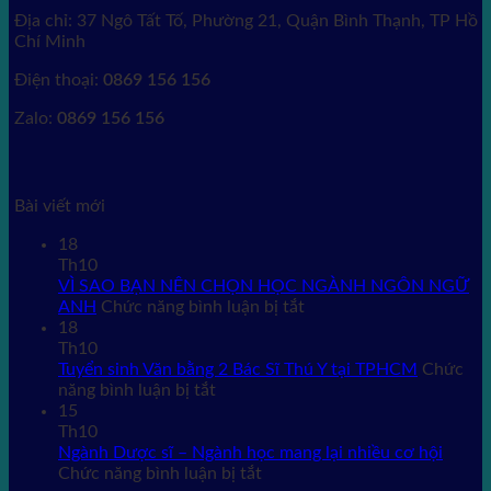
Địa chỉ: 37 Ngô Tất Tố, Phường 21, Quận Bình Thạnh, TP Hồ
Chí Minh
Điện thoại:
0869 156 156
Zalo:
0869 156 156
Bài viết mới
18
Th10
VÌ SAO BẠN NÊN CHỌN HỌC NGÀNH NGÔN NGỮ
ở
ANH
Chức năng bình luận bị tắt
VÌ
18
SAO
Th10
BẠN
Tuyển sinh Văn bằng 2 Bác Sĩ Thú Y tại TPHCM
Chức
ở
NÊN
năng bình luận bị tắt
Tuyển
CHỌN
15
sinh
HỌC
Th10
Văn
NGÀNH
Ngành Dược sĩ – Ngành học mang lại nhiều cơ hội
bằng
ở
NGÔN
Chức năng bình luận bị tắt