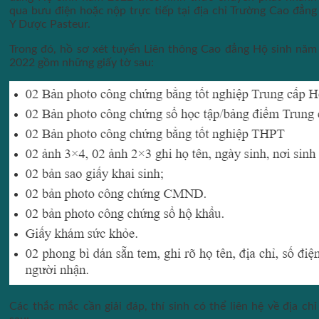
qua bưu điện hoặc nộp trực tiếp tại địa chỉ Trường Cao đẳng
Y Dược Pasteur.
Trong đó, hồ sơ xét tuyển Liên thông Cao đẳng Hộ sinh năm
2022 gồm những giấy tờ sau:
Các thắc mắc cần giải đáp, thí sinh có thể liên hệ về địa chỉ