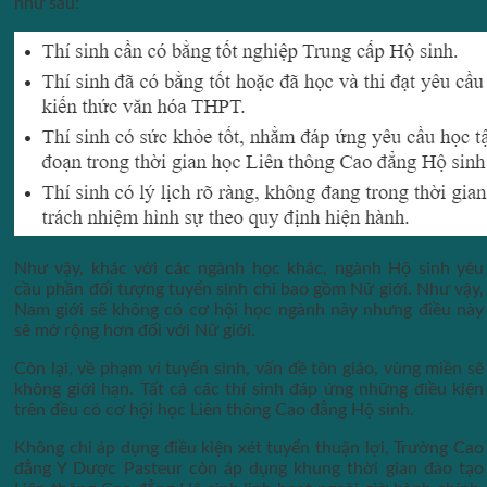
như sau:
Như vậy, khác với các ngành học khác, ngành Hộ sinh yêu
cầu phần đối tượng tuyển sinh chỉ bao gồm Nữ giới. Như vậy,
Nam giới sẽ không có cơ hội học ngành này nhưng điều này
sẽ mở rộng hơn đối với Nữ giới.
Còn lại, về phạm vi tuyển sinh, vấn đề tôn giáo, vùng miền sẽ
không giới hạn. Tất cả các thí sinh đáp ứng những điều kiện
trên đều có cơ hội học Liên thông Cao đẳng Hộ sinh.
Không chỉ áp dụng điều kiện xét tuyển thuận lợi, Trường Cao
đẳng Y Dược Pasteur còn áp dụng khung thời gian đào tạo