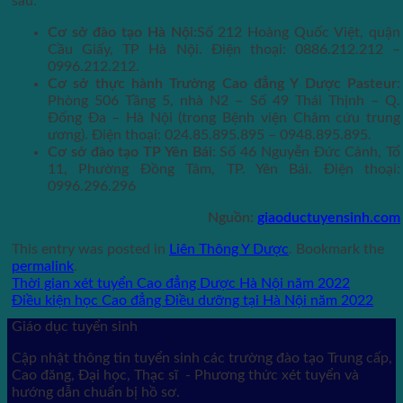
sau:
Cơ sở đào tạo Hà Nội:
Số 212 Hoàng Quốc Việt, quận
Cầu Giấy, TP Hà Nội. Điện thoại: 0886.212.212 –
0996.212.212.
Cơ sở thực hành Trường Cao đẳng Y Dược Pasteur
:
Phòng 506 Tầng 5, nhà N2 – Số 49 Thái Thịnh – Q.
Đống Đa – Hà Nội (trong Bệnh viện Châm cứu trung
ương). Điện thoại: 024.85.895.895 – 0948.895.895.
Cơ sở đào tạo TP Yên Bái
: Số 46 Nguyễn Đức Cảnh, Tổ
11, Phường Đồng Tâm, TP. Yên Bái. Điện thoại:
0996.296.296
Nguồn:
giaoductuyensinh.com
This entry was posted in
Liên Thông Y Dược
. Bookmark the
permalink
.
Thời gian xét tuyển Cao đẳng Dược Hà Nội năm 2022
Điều kiện học Cao đẳng Điều dưỡng tại Hà Nội năm 2022
Giáo dục tuyển sinh
Cập nhật thông tin tuyển sinh các trường đào tạo Trung cấp,
Cao đăng, Đại học, Thạc sĩ - Phương thức xét tuyển và
hướng dẫn chuẩn bị hồ sơ.