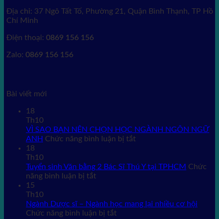
Địa chỉ: 37 Ngô Tất Tố, Phường 21, Quận Bình Thạnh, TP Hồ
Chí Minh
Điện thoại:
0869 156 156
Zalo:
0869 156 156
Bài viết mới
18
Th10
VÌ SAO BẠN NÊN CHỌN HỌC NGÀNH NGÔN NGỮ
ở
ANH
Chức năng bình luận bị tắt
VÌ
18
SAO
Th10
BẠN
Tuyển sinh Văn bằng 2 Bác Sĩ Thú Y tại TPHCM
Chức
ở
NÊN
năng bình luận bị tắt
Tuyển
CHỌN
15
sinh
HỌC
Th10
Văn
NGÀNH
Ngành Dược sĩ – Ngành học mang lại nhiều cơ hội
bằng
ở
NGÔN
Chức năng bình luận bị tắt