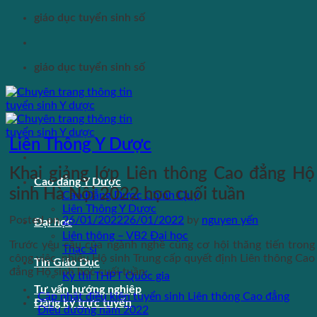
Skip
giáo dục tuyển sinh số
to
content
giáo dục tuyển sinh số
Liên Thông Y Dược
Khai giảng lớp Liên thông Cao đẳng Hộ
Cao đẳng Y Dược
sinh Hà Nội 2022 học cuối tuần
Cao Đẳng Dược Chính Quy
Liên Thông Y Dược
Posted on
26/01/2022
26/01/2022
by
nguyen yến
Đại học
Liên thông – VB2 Đại học
Trước yêu cầu của ngành nghề cùng cơ hội thăng tiến trong
Thạc sĩ
công việc, nhiều Hộ sinh Trung cấp quyết định Liên thông Cao
Tin Giáo Dục
đẳng Hộ sinh học cuối tuần.
Kỳ thi THPT Quốc gia
Tư vấn hướng nghiệp
Cập nhật điều kiện tuyển sinh Liên thông Cao đẳng
Đăng ký trực tuyến
Điều dưỡng năm 2022