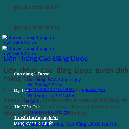
Skip
giáo dục tuyển sinh số
to
content
giáo dục tuyển sinh số
Liên Thông Cao Đẳng Dược
Liên thông Cao đẳng Dược tuyển sinh
Cao đẳng Y Dược
tháng 10/2021
Cao Đẳng Dược Chính Quy
Liên Thông Y Dược
Posted on
11/10/2021
17/10/2021
by
nguyen yến
Đại học
Liên thông – VB2 Đại học
Tháng 10/2021, thí sinh trên cả nước có thể đăng ký
Thạc sĩ
ngay Liên thông Cao đẳng Dược tại Trường Cao
Tin Giáo Dục
đẳng Y Dược Pasteur cơ sở Hà Nội.
Kỳ thi THPT Quốc gia
Tư vấn hướng nghiệp
Tuyển sinh liên thông Cao đẳng Dược Hà Nội
Đăng ký trực tuyến