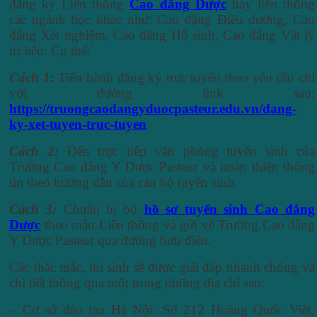
đăng ký Liên thông
Cao đẳng Dược
hay liên thông
các ngành học khác như: Cao đẳng Điều dưỡng, Cao
đẳng Xét nghiệm, Cao đẳng Hộ sinh, Cao đẳng Vật lý
trị liệu. Cụ thể:
Cách 1:
Tiến hành đăng ký trực tuyến theo yêu cầu chỉ
với đường link sau:
https://truongcaodangyduocpasteur.edu.vn/dang-
ky-xet-tuyen-truc-tuyen
Cách 2:
Đến trực tiếp văn phòng tuyển sinh của
Trường Cao đẳng Y Dược Pasteur và hoản thiện thông
tin theo hướng dẫn của cán bộ tuyển sinh.
Cách 3:
Chuẩn bị bộ
hồ sơ tuyển sinh Cao đẳng
Dược
theo mẫu Liên thông và gửi về Trường Cao đẳng
Y Dược Pasteur qua đường bưu điện.
Các thắc mắc, thí sinh sẽ được giải đáp nhanh chóng và
chi tiết thông qua một trong những địa chỉ sau:
– Cơ sở đào tạo Hà Nội: Số 212 Hoàng Quốc Việt,