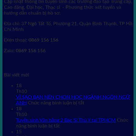
Cập nhật thông tin tuyển sinh các trường đào tạo Trung cấp,
Cao đăng, Đại học, Thạc sĩ - Phương thức xét tuyển và
hướng dẫn chuẩn bị hồ sơ.
Địa chỉ: 37 Ngô Tất Tố, Phường 21, Quận Bình Thạnh, TP Hồ
Chí Minh
Điện thoại:
0869 156 156
Zalo:
0869 156 156
Bài viết mới
18
Th10
VÌ SAO BẠN NÊN CHỌN HỌC NGÀNH NGÔN NGỮ
ở
ANH
Chức năng bình luận bị tắt
VÌ
18
SAO
Th10
BẠN
Tuyển sinh Văn bằng 2 Bác Sĩ Thú Y tại TPHCM
Chức
ở
NÊN
năng bình luận bị tắt
Tuyển
CHỌN
15