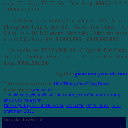
quận Cầu Giấy, TP Hà Nội. Điện thoại:
0886.212.212
– 0996.212.212
.
– Cơ sở thực hành Trường Cao đẳng Y Dược Pasteur:
Phòng 506 Tầng 5, nhà N2 – Số 49 Thái Thịnh – Q.
Đống Đa – Hà Nội (trong Bệnh viện Châm cứu trung
ương). Điện thoại:
024.85.895.895 – 0948.895.895
.
– Cơ sở đào tạo TP Yên Bái: Số 46 Nguyễn Đức Cảnh,
Tổ 11, Phường Đồng Tâm, TP. Yên Bái. Điện
thoại:
0996.296.296
Nguồn:
giaoductuyensinh.com
This entry was posted in
Liên Thông Cao Đẳng Dược
.
Bookmark the
permalink
.
Tìm hiểu nguyên nhân và triệu chứng của đau nhức xương
khớp vào mùa lạnh
Điều kiện tuyển sinh Liên thông Cao đẳng Điều dưỡng mới
nhất năm 2021
Giáo dục tuyển sinh