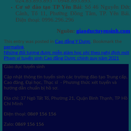
024.85.895.895 – 0948.895.895.
Cơ sở đào tạo TP Yên Bái
: Số 46 Nguyễn Đức
Cảnh, Tổ 11, Phường Đồng Tâm, TP. Yên Bái.
Điện thoại: 0996.296.296
Nguồn:
giaoductuyensinh.com
This entry was posted in
Cao đẳng Y Dược
. Bookmark the
permalink
.
Những đối tượng được miễn giảm học phí theo nghị định mới
Phạm vi tuyển sinh Cao đẳng Dược chính quy năm 2021
Giáo dục tuyển sinh
Cập nhật thông tin tuyển sinh các trường đào tạo Trung cấp,
Cao đăng, Đại học, Thạc sĩ - Phương thức xét tuyển và
hướng dẫn chuẩn bị hồ sơ.
Địa chỉ: 37 Ngô Tất Tố, Phường 21, Quận Bình Thạnh, TP Hồ
Chí Minh
Điện thoại:
0869 156 156
Zalo:
0869 156 156