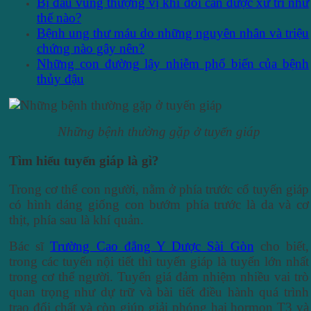
Bị đau vùng thượng vị khi đói cần được xử trí như
thế nào?
Bệnh ung thư máu do những nguyên nhân và triệu
chứng nào gây nên?
Những con đường lây nhiễm phổ biến của bệnh
thủy đậu
Những bệnh thường gặp ở tuyến giáp
T
ìm hiểu t
uyến giáp là gì?
Trong cơ thể con người, nằm ở phía trước cổ tuyến giáp
có hình dáng giống con bướm phía trước là da và cơ
thịt, phía sau là khí quản.
Bác sĩ
Trường Cao đẳng Y Dược Sài Gòn
cho biết,
trong các tuyến nội tiết thì tuyến giáp là tuyến lớn nhất
trong cơ thể người. Tuyến giá đảm nhiệm nhiều vai trò
quan trọng như dự trữ và bài tiết điều hành quá trình
trao đổi chất và còn giúp giải phóng hai hormon T3 và