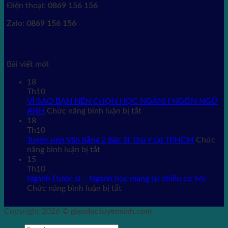
Điện thoại:
0869 156 156
Zalo:
0869 156 156
Bài viết mới
18
Th10
VÌ SAO BẠN NÊN CHỌN HỌC NGÀNH NGÔN NGỮ
ở
ANH
Chức năng bình luận bị tắt
VÌ
18
SAO
Th10
BẠN
Tuyển sinh Văn bằng 2 Bác Sĩ Thú Y tại TPHCM
Chức
ở
NÊN
năng bình luận bị tắt
Tuyển
CHỌN
15
sinh
HỌC
Th10
Văn
NGÀNH
Ngành Dược sĩ – Ngành học mang lại nhiều cơ hội
bằng
ở
NGÔN
Chức năng bình luận bị tắt
2
Ngành
NGỮ
Bác
Dược
ANH
Copyright 2026 ©
giaoductuyensinh.com
Sĩ
sĩ
Thú
–