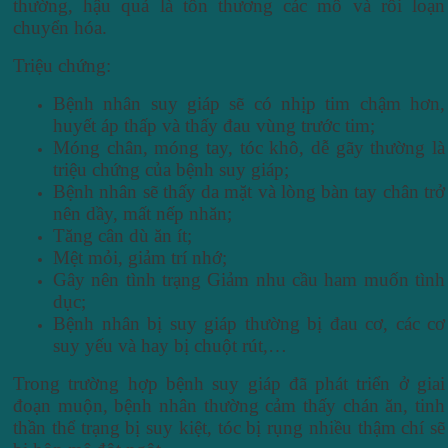
thường, hậu quả là tổn thương các mô và rối loạn
chuyển hóa.
Triệu chứng:
Bệnh nhân suy giáp sẽ có nhịp tim chậm hơn,
huyết áp thấp và thấy đau vùng trước tim;
Móng chân, móng tay, tóc khô, dễ gãy thường là
triệu chứng của bệnh suy giáp;
Bệnh nhân sẽ thấy da mặt và lòng bàn tay chân trở
nên dầy, mất nếp nhăn;
Tăng cân dù ăn ít;
Mệt mỏi, giảm trí nhớ;
Gây nên tình trạng Giảm nhu cầu ham muốn tình
dục;
Bệnh nhân bị suy giáp thường bị đau cơ, các cơ
suy yếu và hay bị chuột rút,…
Trong trường hợp bệnh suy giáp đã phát triển ở giai
đoạn muộn, bệnh nhân thường cảm thấy chán ăn, tinh
thần thể trạng bị suy kiệt, tóc bị rụng nhiều thậm chí sẽ