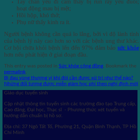
Tay chân yếu đi cảm thấy bị run rẩy yếu đuối;
hoạt động mau bị mệt;
Hồi hộp, khó thở;
Phụ nữ thấy kinh ra ít.
Người bệnh không cần quá lo lắng, bởi vì độ lành tính
của bệnh lý này cao hơn so với các bệnh ung thư khác.
Cơ hội chữa khỏi bệnh lến đến 97% đảm bảo
sức khỏe
hơn nếu phát hiện ở giai đoạn đầu.
This entry was posted in
Sức khỏe cộng đồng
. Bookmark the
permalink
.
Bị đau vùng thượng vị khi đói cần được xử trí như thế nào?
Những đối tượng được miễn giảm học phí theo nghị định mới
Giáo dục tuyển sinh
Cập nhật thông tin tuyển sinh các trường đào tạo Trung cấp,
Cao đăng, Đại học, Thạc sĩ - Phương thức xét tuyển và
hướng dẫn chuẩn bị hồ sơ.
Địa chỉ: 37 Ngô Tất Tố, Phường 21, Quận Bình Thạnh, TP Hồ
Chí Minh