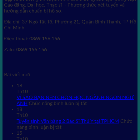
Cao đăng, Đại học, Thạc sĩ - Phương thức xét tuyển và
hướng dẫn chuẩn bị hồ sơ.
Địa chỉ: 37 Ngô Tất Tố, Phường 21, Quận Bình Thạnh, TP Hồ
Chí Minh
Điện thoại:
0869 156 156
Zalo:
0869 156 156
Bài viết mới
18
Th10
VÌ SAO BẠN NÊN CHỌN HỌC NGÀNH NGÔN NGỮ
ở
ANH
Chức năng bình luận bị tắt
VÌ
18
SAO
Th10
BẠN
Tuyển sinh Văn bằng 2 Bác Sĩ Thú Y tại TPHCM
Chức
ở
NÊN
năng bình luận bị tắt
Tuyển
CHỌN
15
sinh
HỌC
Th10