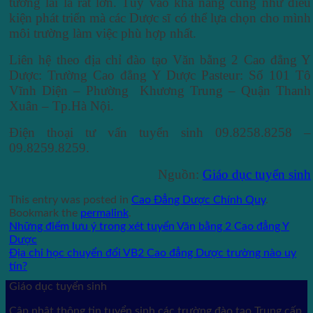
tương lai là rất lớn. Tùy vào khả năng cũng như điều
kiện phát triển mà các Dược sĩ có thể lựa chọn cho mình
môi trường làm việc phù hợp nhất.
Liên hệ theo địa chỉ đào tạo Văn bằng 2 Cao đẳng Y
Dược: Trường Cao đẳng Y Dược Pasteur: Số 101 Tô
Vĩnh Diện – Phường Khương Trung – Quận Thanh
Xuân – Tp.Hà Nội.
Điện thoại tư vấn tuyển sinh 09.8258.8258 –
09.8259.8259.
Nguồn:
Giáo dục tuyển sinh
This entry was posted in
Cao Đẳng Dược Chính Quy
.
Bookmark the
permalink
.
Những điểm lưu ý trong xét tuyển Văn bằng 2 Cao đẳng Y
Dược
Địa chỉ học chuyển đổi VB2 Cao đẳng Dược trường nào uy
tín?
Giáo dục tuyển sinh
Cập nhật thông tin tuyển sinh các trường đào tạo Trung cấp,