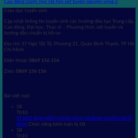
Cao đẳng Dược học Hà Nội xét tuyển nguyện vọng 2
Giáo dục tuyển sinh
Cập nhật thông tin tuyển sinh các trường đào tạo Trung cấp,
Cao đăng, Đại học, Thạc sĩ - Phương thức xét tuyển và
hướng dẫn chuẩn bị hồ sơ.
Địa chỉ: 37 Ngô Tất Tố, Phường 21, Quận Bình Thạnh, TP Hồ
Chí Minh
Điện thoại:
0869 156 156
Zalo:
0869 156 156
Bài viết mới
18
Th10
VÌ SAO BẠN NÊN CHỌN HỌC NGÀNH NGÔN NGỮ
ở
ANH
Chức năng bình luận bị tắt
VÌ
18
SAO
Th10