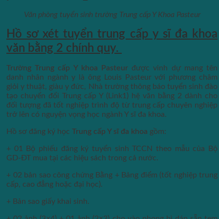
Văn phòng tuyển sinh trường Trung cấp Y Khoa Pasteur
Hồ sơ xét tuyển trung cấp y sĩ đa khoa
văn bằng 2 chính quy.
Trường Trung cấp Y khoa Pasteur
được vinh dự mang tên
danh nhân ngành y là ông Louis Pasteur với phương châm
giỏi y thuật, giàu y đức, Nhà trường thông báo tuyển sinh đào
tạo chuyển đổi Trung cấp Y (Link1) hệ văn bằng 2 dành cho
đối tượng đã tốt nghiệp trình độ từ trung cấp chuyên nghiệp
trở lên có nguyện vọng học ngành Y sĩ đa khoa.
Hồ sơ đăng ký học
Trung cấp Y sĩ đa khoa
gồm:
+ 01 Bộ phiếu đăng ký tuyển sinh TCCN theo mẫu của Bộ
GD-ĐT mua tại các hiệu sách trong cả nước.
+ 02 bản sao công chứng Bằng + Bảng điểm (tốt nghiệp trung
cấp, cao đẳng hoặc đại học).
+ Bản sao giấy khai sinh.
+ 02 ảnh (3×4) + 01 ảnh (2×3) cho vào phong bì dán sẵn tem