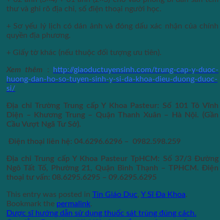
thư và ghi rõ địa chỉ, số điện thoại người học.
+ Sơ yếu lý lịch có dán ảnh và đóng dấu xác nhận của chính
quyền địa phương.
+ Giấy tờ khác (nếu thuộc đối tượng ưu tiên).
Xem thêm
:
http://giaoductuyensinh.com/trung-cap-y-duoc-
huong-dan-ho-so-tuyen-sinh-y-si-da-khoa-dieu-duong-duoc-
si/
Địa chỉ Trường Trung cấp Y Khoa Pasteur: Số 101 Tô Vĩnh
Diện – Khương Trung – Quận Thanh Xuân – Hà Nội. (Gần
Cầu Vượt Ngã Tư Sở).
Điện thoại liên hệ: 04.6296.6296 – 0982.598.259
Địa chỉ Trung cấp Y Khoa Pasteur TpHCM: Số 37/3 Đường
Ngô Tất Tố, Phường 21, Quận Bình Thạnh – TPHCM. Điện
thoại tư vấn: 08.6295.6295 – 09.6295.6295
This entry was posted in
Tin Giáo Dục
,
Y Sĩ Đa Khoa
.
Bookmark the
permalink
.
Dược sĩ hướng dẫn sử dụng thuốc sát trùng đúng cách.