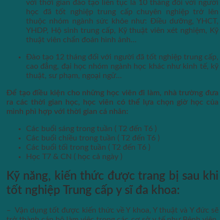
với thời gian đào tạo liên tục là 10 tháng đối với người
học đã tốt nghiệp trung cấp chuyên nghiệp trở lên
thuộc nhóm ngành sức khỏe như: Điều dưỡng, YHCT,
YHDP, Hộ sinh trung cấp, Kỹ thuật viên xét nghiệm, Kỹ
thuật viên chẩn đoán hình ảnh…
Đào tạo 12 tháng đối với người đã tốt nghiệp trung cấp,
cao đẳng, đại học nhóm ngành học khác như kinh tế, kỹ
thuật, sư phạm, ngoại ngữ…
Để tạo điều kiện cho những học viên đi làm, nhà trường đưa
ra các thời gian học, học viên có thể lựa chọn giờ học của
mình phì hợp với thời gian cá nhân:
Các buổi sáng trong tuần ( T2 đến T6 )
Các buổi chiều trong tuần ( T2 đến T6 )
Các buổi tối trong tuần ( T2 đến T6 )
Học T7 & CN ( học cả ngày )
Kỹ năng, kiến thức được trang bị sau khi
tốt nghiệp Trung cấp y sĩ đa khoa:
– Vận dụng tốt được kiến thức về Y khoa, Y thuật và Y đức sẽ
trở thành cán bộ làm việc trong các cơ sở y tế như Bệnh viện,