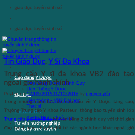
Skip
giáo dục tuyển sinh số
to
content
giáo dục tuyển sinh số
Tin Giáo Dục
,
Y Sĩ Đa Khoa
Trung cấp Y sĩ đa khoa VB2 đào tạo
Cao đẳng Y Dược
ngoài giờ hành chính
Cao Đẳng Dược Chính Quy
Liên Thông Y Dược
Posted on
12/03/2015
31/10/2016
by
nguyen yến
Đại học
Liên thông – VB2 Đại học
Trong những năm tới, do nhu cầu về Y Dược tăng cao,
Thạc sĩ
Trường Trung cấp Y Khoa Pasteur thông báo tuyển sinh lớp
Tin Giáo Dục
Kỳ thi THPT Quốc gia
Trung cấp y sĩ đa khoa
hệ văn bằng 2 chính quy với thời gian
Tư vấn hướng nghiệp
đào tạo 1 năm chuyển đổi từ các ngành học khác ngoài giờ
Đăng ký trực tuyến